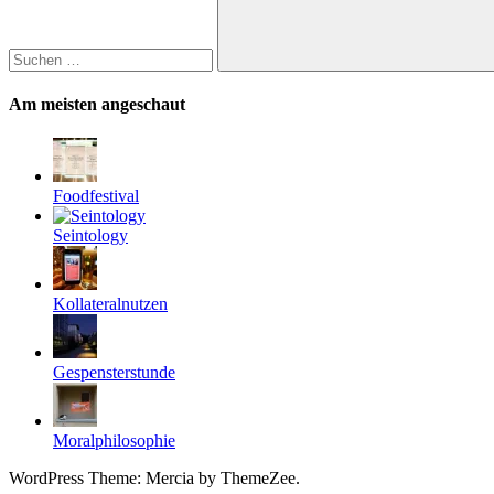
Suchen
Am meisten angeschaut
Foodfestival
Seintology
Kollateralnutzen
Gespensterstunde
Moralphilosophie
WordPress Theme: Mercia by ThemeZee.