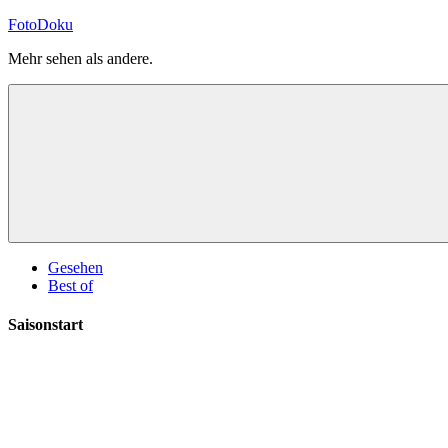
Zum
FotoDoku
Inhalt
Mehr sehen als andere.
springen
Gesehen
Best of
Saisonstart