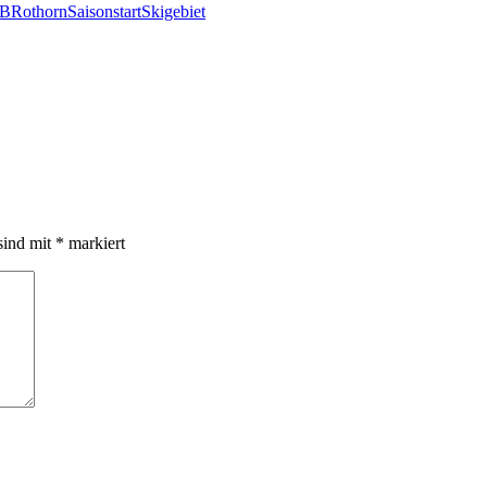
B
Rothorn
Saisonstart
Skigebiet
sind mit
*
markiert