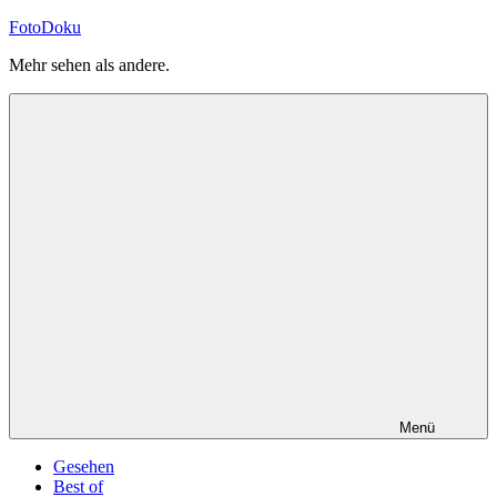
Zum
FotoDoku
Inhalt
Mehr sehen als andere.
springen
Menü
Gesehen
Best of