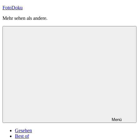
Zum
FotoDoku
Inhalt
Mehr sehen als andere.
springen
Menü
Gesehen
Best of