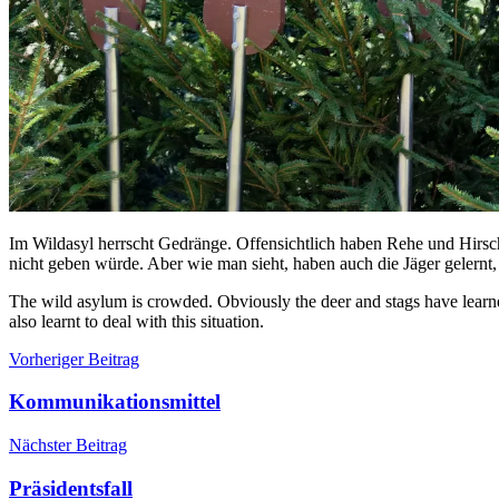
Im Wildasyl herrscht Gedränge. Offensichtlich haben Rehe und Hirsc
nicht geben würde. Aber wie man sieht, haben auch die Jäger gelernt,
The wild asylum is crowded. Obviously the deer and stags have learned
also learnt to deal with this situation.
Beitragsnavigation
Vorheriger Beitrag
Kommunikationsmittel
Nächster Beitrag
Präsidentsfall