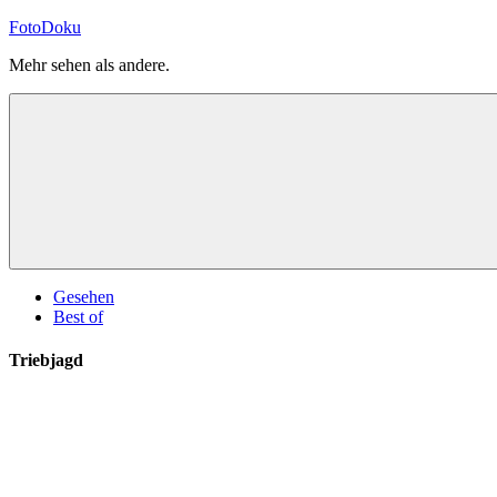
Zum
FotoDoku
Inhalt
Mehr sehen als andere.
springen
Gesehen
Best of
Triebjagd