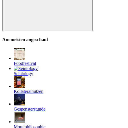
Suchen
Am meisten angeschaut
Foodfestival
Seintology
Kollateralnutzen
Gespensterstunde
Moralphilosophie