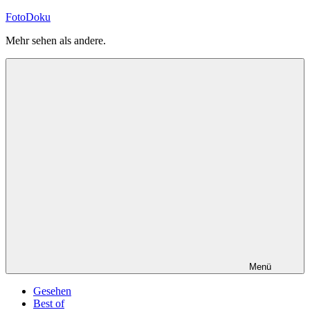
Zum
FotoDoku
Inhalt
Mehr sehen als andere.
springen
Menü
Gesehen
Best of