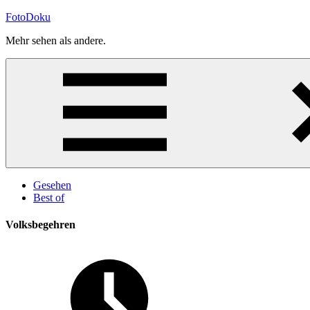
Zum
FotoDoku
Inhalt
Mehr sehen als andere.
springen
Gesehen
Best of
Volksbegehren