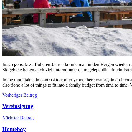
Im Gegensatz zu früheren Jahren konnte man in den Bergen wieder re
Skigebiete haben auch viel unternommen, um gelegentlich in ein Famil
In the mountains, in contrast to earlier years, there was again an incr
also done a lot of things to fit into a family budget from time to time.
Beitragsnavigation
Vorheriger Beitrag
Vereinsigung
Nächster Beitrag
Homeboy