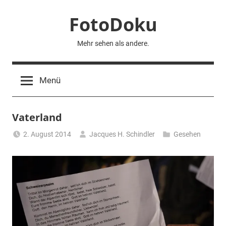
Zum
FotoDoku
Inhalt
springen
Mehr sehen als andere.
Menü
Vaterland
2. August 2014
Jacques H. Schindler
Gesehen