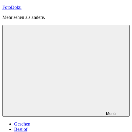
Zum
FotoDoku
Inhalt
Mehr sehen als andere.
springen
Menü
Gesehen
Best of