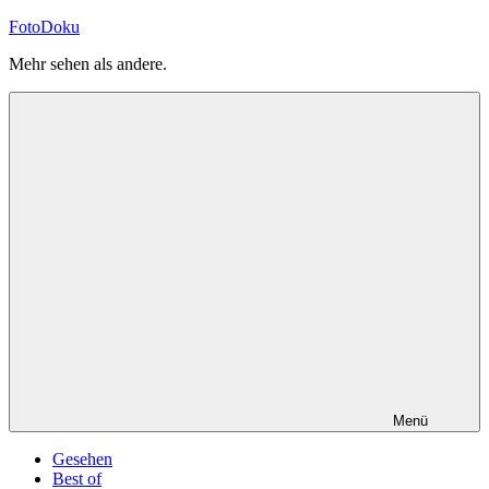
Zum
FotoDoku
Inhalt
Mehr sehen als andere.
springen
Menü
Gesehen
Best of