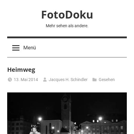
Zum
FotoDoku
Inhalt
springen
Mehr sehen als andere.
Menü
Heimweg
13. Mai 2014
Jacques H. Schindler
Gesehen