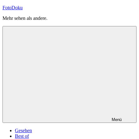
Zum
FotoDoku
Inhalt
Mehr sehen als andere.
springen
Menü
Gesehen
Best of