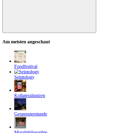
Suchen
Am meisten angeschaut
Foodfestival
Seintology
Kollateralnutzen
Gespensterstunde
Moralphilosophie