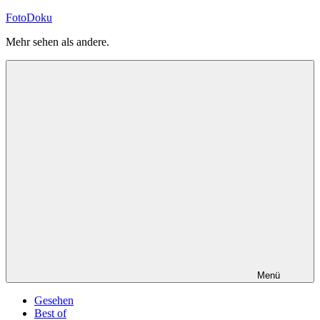
Zum
FotoDoku
Inhalt
Mehr sehen als andere.
springen
Menü
Gesehen
Best of