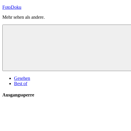
Zum
FotoDoku
Inhalt
Mehr sehen als andere.
springen
Gesehen
Best of
Ausgangssperre