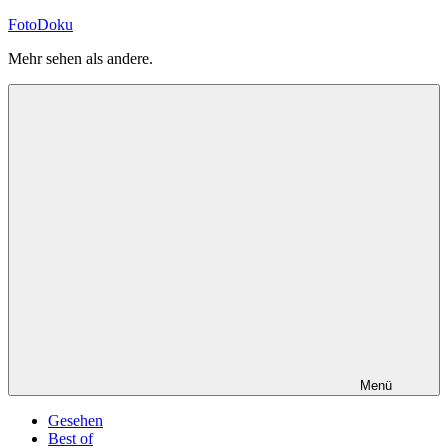
Zum
FotoDoku
Inhalt
Mehr sehen als andere.
springen
Menü
Gesehen
Best of